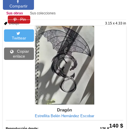
Compartir
Sus obras
Sus colecciones
Pin
Dibujo
3.15 x 4.33 in
Twittear
Copiar
enlace
Dragón
Estrellita Belén Hernández Escobar
140 $
Reproducción desde:
176 $